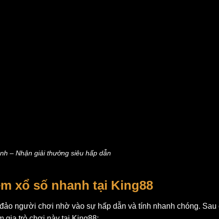
nh – Nhận giải thưởng siêu hấp dẫn
ệm xổ số nhanh tại King88
 đảo người chơi nhờ vào sự hấp dẫn và tính nhanh chóng. Sau
 gia trò chơi này tại King88: