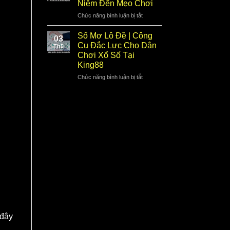
Niệm Đến Mẹo Chơi
Từ
Hay
ở
Chức năng bình luận bị tắt
A-
Thắc
Lô
Z
Mắc
Xiên
|
Sổ Mơ Lô Đề | Công
03
Là
Cách
Cụ Đắc Lực Cho Dân
Th5
Gì
Chơi
Chơi Xổ Số Tại
|
Và
King88
Giải
Chiến
Đáp
Thuật
ở
Chức năng bình luận bị tắt
Chi
Hiệu
Sổ
Tiết
Quả
Mơ
Từ
Lô
Khái
Đề
Niệm
|
Đến
Công
Mẹo
Cụ
Chơi
Đắc
Lực
Cho
Dân
Chơi
Xổ
Số
Tại
 đây
King88