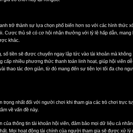
anh trở thành sự lựa chọn phổ biến hơn so với các hình thức x
rội. Cược thủ sẽ có cơ hội nhận thưởng với tỷ lệ hấp dẫn, mang 
ược khác.
 số tiền sẽ được chuyển ngay lập tức vào tài khoản mà không
ng cấp nhiều phương thức thanh toán linh hoạt, giúp hội viên dễ
 vài thao tác đơn giản, từ đó mang đến sự tiện lợi tối đa cho ng
 trọng nhất đối với người chơi khi tham gia các trò chơi trực tu
 tâm về vấn đề này.
n của thông tin tài khoản hội viên, đảm bảo mọi dữ liệu cá nhân
ất. Mọi hoạt động tài chính của người tham gia sẽ được xử lý