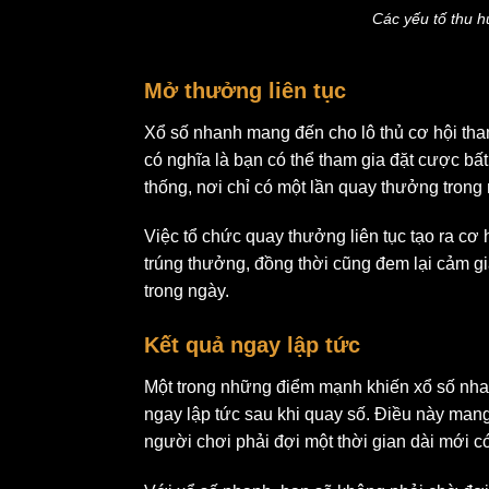
Các yếu tố thu h
Mở thưởng liên tục
Xổ số nhanh mang đến cho lô thủ cơ hội tha
có nghĩa là bạn có thể tham gia đặt cược bất
thống, nơi chỉ có một lần quay thưởng trong
Việc tổ chức quay thưởng liên tục tạo ra cơ
trúng thưởng, đồng thời cũng đem lại cảm giá
trong ngày.
Kết quả ngay lập tức
Một trong những điểm mạnh khiến xổ số nhan
ngay lập tức sau khi quay số. Điều này mang l
người chơi phải đợi một thời gian dài mới có