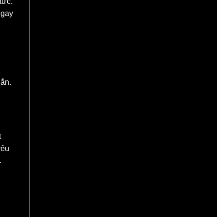
tức.
ngay
gắn.
t
yêu
.