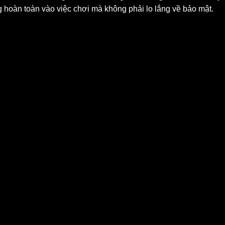
ng hoàn toàn vào việc chơi mà không phải lo lắng về bảo mật.