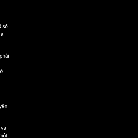
ổ số
lại
 phải
ười
yến.
 và
 một