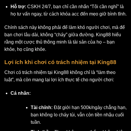
Hỗ trợ:
CSKH 24/7, bạn chỉ cần nhắn “Tôi cần nghỉ” là
họ tư vấn ngay, từ cách khóa acc đến mẹo giữ bình tĩnh.
Chính sách này không phải để làm khó người chơi, mà để
bạn chơi lâu dài, không “cháy” giữa đường. King88 hiểu
rằng một cược thủ thông minh là tài sản của họ – bạn
khỏe, họ cũng khỏe.
Lợi ích khi chơi có trách nhiệm tại King88
Chơi có trách nhiệm tại King88 không chỉ là “làm theo
luật”, mà còn mang lại lợi ích thực tế cho người chơi:
Cá nhân:
Tài chính:
Đặt giới hạn 500k/ngày chẳng hạn,
bạn không lo cháy túi, vẫn còn tiền nhậu cuối
tuần.