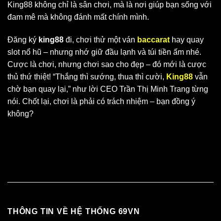
King88 không chỉ là sân chơi, mà là nơi giúp bạn sống với
đam mê mà không đánh mất chính mình.
Đăng ký
king88
đi, chơi thử một ván
baccarat
hay quay
slot nổ hũ – nhưng nhớ giữ đầu lạnh và túi tiền ấm nhé.
Cược là chơi, nhưng chơi sao cho đẹp – đó mới là cược
thủ thứ thiệt! “Thắng thì sướng, thua thì cười,
King88
vẫn
chờ bạn quay lại,” như lời CEO Trần Thị Minh Trang từng
nói. Chốt lại, chơi là phải có trách nhiệm – bạn đồng ý
không?
THÔNG TIN VỀ HỆ THỐNG 69VN