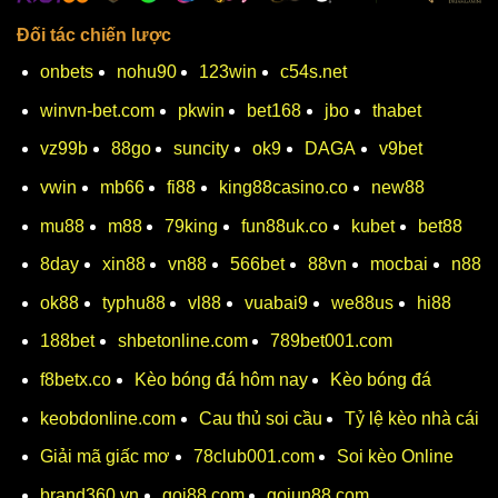
Đối tác chiến lược
onbets
nohu90
123win
c54s.net
winvn-bet.com
pkwin
bet168
jbo
thabet
vz99b
88go
suncity
ok9
DAGA
v9bet
vwin
mb66
fi88
king88casino.co
new88
mu88
m88
79king
fun88uk.co
kubet
bet88
8day
xin88
vn88
566bet
88vn
mocbai
n88
ok88
typhu88
vl88
vuabai9
we88us
hi88
188bet
shbetonline.com
789bet001.com
f8betx.co
Kèo bóng đá hôm nay
Kèo bóng đá
keobdonline.com
Cau thủ soi cầu
Tỷ lệ kèo nhà cái
Giải mã giấc mơ
78club001.com
Soi kèo Online
brand360.vn
goj88.com
gojun88.com