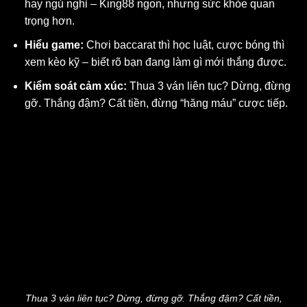
hay ngủ nghỉ – King88 ngon, nhưng sức khỏe quan
trọng hơn.
Hiểu game:
Chơi baccarat thì học luật, cược bóng thì
xem kèo kỹ – biết rõ bạn đang làm gì mới thắng được.
Kiểm soát cảm xúc:
Thua 3 ván liên tục? Dừng, đừng
gỡ. Thắng đậm? Cất tiền, đừng “hăng máu” cược tiếp.
Thua 3 ván liên tục? Dừng, đừng gỡ. Thắng đậm? Cất tiền,