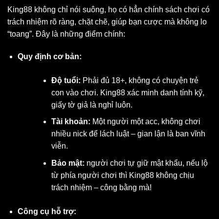
King88 không chỉ nói suông, họ có hẳn chính sách chơi có
trách nhiệm rõ ràng, chặt chẽ, giúp bạn cược mà không lo
“toang”. Đây là những điểm chính:
Quy định cơ bản:
Độ tuổi:
Phải đủ 18+, không có chuyện trẻ
con vào chơi. King88 xác minh danh tính kỹ,
giấy tờ giả là nghỉ luôn.
Tài khoản:
Một người một acc, không chơi
nhiều nick để lách luật – gian lận là ban vĩnh
viễn.
Bảo mật:
người chơi tự giữ mật khẩu, nếu lộ
từ phía người chơi thì King88 không chịu
trách nhiệm – công bằng mà!
Công cụ hỗ trợ: