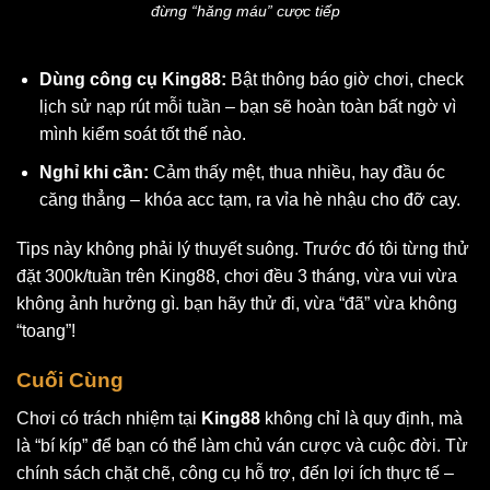
đừng “hăng máu” cược tiếp
Dùng công cụ King88:
Bật thông báo giờ chơi, check
lịch sử nạp rút mỗi tuần – bạn sẽ hoàn toàn bất ngờ vì
mình kiểm soát tốt thế nào.
Nghỉ khi cần:
Cảm thấy mệt, thua nhiều, hay đầu óc
căng thẳng – khóa acc tạm, ra vỉa hè nhậu cho đỡ cay.
Tips này không phải lý thuyết suông. Trước đó tôi từng thử
đặt 300k/tuần trên King88, chơi đều 3 tháng, vừa vui vừa
không ảnh hưởng gì. bạn hãy thử đi, vừa “đã” vừa không
“toang”!
Cuối Cùng
Chơi có trách nhiệm tại
King88
không chỉ là quy định, mà
là “bí kíp” để bạn có thể làm chủ ván cược và cuộc đời. Từ
chính sách chặt chẽ, công cụ hỗ trợ, đến lợi ích thực tế –