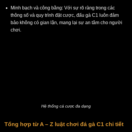
Minh bạch và công bằng: Với sự rõ ràng trong các
thông số và quy trình đặt cược, đấu gà C1 luôn đảm
bảo không có gian lận, mang lại sự an tâm cho người
chơi.
Hệ thống cá cược đa dạng
Tổng hợp từ A – Z luật chơi đá gà C1 chi tiết