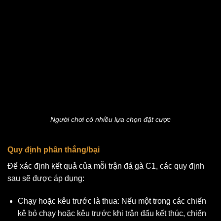
Người chơi có nhiều lựa chọn đặt cược
Quy định phân thắng/bại
Để xác định kết quả của mỗi trận đá gà C1, các quy định
sau sẽ được áp dụng:
Chạy hoặc kêu trước là thua: Nếu một trong các chiến
kê bỏ chạy hoặc kêu trước khi trận đấu kết thúc, chiến