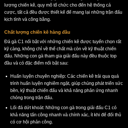
lượng chiến kê, quy mô tổ chức cho đến hệ thống cá
cược, tất cả đều được thiết kế để mang lại những trận đấu
kịch tính và công bằng.
Chất lượng chiến kê hàng đầu
Đá gà C1 nổi bật với những chiến kê được tuyển chọn rất
kỹ càng, không chỉ về thể chất mà còn về kỹ thuật chiến
đấu. Những con gà tham gia giải đấu này đều thuộc top
đầu và có đặc điểm nổi bật sau:
Huấn luyện chuyên nghiệp: Các chiến kê trải qua quá
trình huấn luyện nghiêm ngặt, giúp chúng phát triển sức
bền, kỹ thuật chiến đấu và khả năng phản ứng nhanh
chóng trong trận đấu.
Lối đá dứt khoát: Những con gà trong giải đấu C1 có
khả năng tấn công nhanh và chính xác, ít khi để đối thủ
có cơ hội phản công.