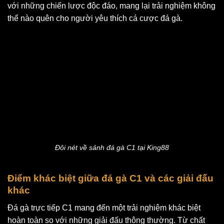
với những chiến lược độc đáo, mang lại trải nghiệm không
thể nào quên cho người yêu thích cá cược đá gà.
Đôi nét về sảnh đá gà C1 tại King88
Điểm khác biệt giữa đá gà C1 và các giải đấu
khác
Đá gà trực tiếp C1 mang đến một trải nghiệm khác biệt
hoàn toàn so với những giải đấu thông thường. Từ chất