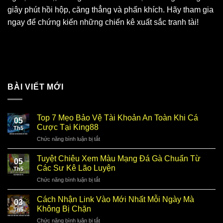
giây phút hồi hộp, căng thẳng và phấn khích. Hãy tham gia
ngay để chứng kiến những chiến kê xuất sắc tranh tài!
BÀI VIẾT MỚI
Top 7 Mẹo Bảo Vệ Tài Khoản An Toàn Khi Cá
05
Cược Tại King88
Th5
ở
Chức năng bình luận bị tắt
Top
7
Tuyệt Chiêu Xem Màu Mạng Đá Gà Chuẩn Từ
05
Mẹo
Các Sư Kê Lão Luyện
Th5
Bảo
ở
Chức năng bình luận bị tắt
Vệ
Tuyệt
Tài
Chiêu
Khoản
Cách Nhận Link Vào Mới Nhất Mỗi Ngày Mà
03
Xem
An
Không Bị Chặn
Th5
Màu
Toàn
ở
Chức năng bình luận bị tắt
Mạng
Khi