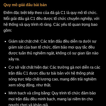
Quy mô giải đấu bài bản
Điểm đặc biệt tiếp theo của đá gà C1 là quy mô tổ chức.
Mỗi giải đấu gà C1 đều được tổ chức chuyên nghiệp, với
hệ thống và quy trình rõ ràng. Các yếu tố quan trọng bao
gồm:
Giám sát chặt chẽ: Các trận đấu đều diễn ra dưới sự
giám sát của ban tổ chức, đảm bảo mọi quy tắc đều
được tuân thủ nghiêm ngặt, không có sự gian lận nào
xảy ra.
Cơ sở vật chất hiện đại: Các trường gà nơi diễn ra các
trận đấu C1 được đầu tư bài bản với hệ thống phát
sóng trực tiếp chất lượng cao, mang đến trải nghiệm
xem sống động, như thật.
Minh bạch và công bằng: Quy trình tổ chức đảm bảo
mọi trận đấu đều minh bạch, mang lại niềm tin cho
người chơi và khán giả.