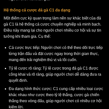
Hệ thống cá cược đá gà C1 đa dạng
Một điểm cực kỳ quan trọng làm nên sự khác biệt của đá
gà C1 là hệ thống cá cược chuyên nghiệp và minh bạch.
Điều này mang lại cho người chơi nhiều cơ hội và sự tin
tưởng khi tham gia. Cụ thể:
Cá cược trực tiếp: Người chơi có thể theo dõi trực tiếp
từng trận đấu và đặt cược ngay trong thời gian thực,
mang đến trải nghiệm thú vị và lôi cuốn.
Tỷ lệ cược rõ ràng: Tỷ lệ cược trong đá gà C1 được
công khai và rõ ràng, giúp người chơi dễ dàng đưa ra
quyết định.
Đa dạng hình thức cược: C1 cung cấp nhiều loại cược
khác nhau như cược theo tỷ lệ thắng, cược gà chiến
thắng theo vòng đấu, giúp người chơi có nhiều cơ hội
kiếm lời.