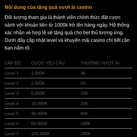
Nội dung của tặng quà vượt ải casino
Đối tượng tham gia là thành viên chính thức đặt cược
sảnh với khoản tiền từ 1000k trở lên hàng ngày. Hệ thống
xác nhận vé hợp lệ sẽ tặng quà cho bet thủ tương ứng.
Dưới đây cập nhật level và khuyến mãi casino chi tiết cần
bạn nắm rõ:
CẤP ĐỘ
CƯỢC YÊU CẦU
THƯỞNG VƯỢT ẢI
Level 1
1,000K
3K
Level 2
2,500K
5K
Level 3
5,000K
10K
Level 4
10,000K
20K
Level 5
30,000K
60K
Level 6
50,000K
100K
Level 7
100,000K
200K