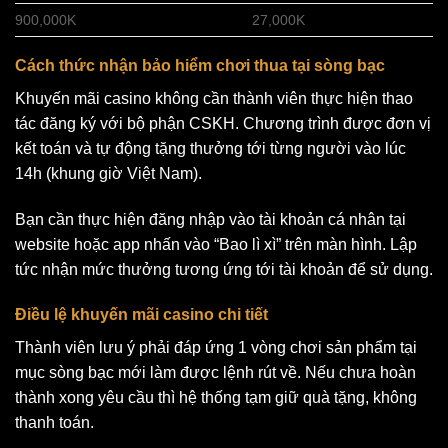
900,000K
27,000K
Cách thức nhận bảo hiểm chơi thua tại sòng bạc
Khuyến mãi casino không cần thành viên thực hiện thao
tác đăng ký với bộ phận CSKH. Chương trình được đơn vị
kết toán và tự động tặng thưởng tới từng người vào lúc
14h (khung giờ Việt Nam).
Bạn cần thực hiện đăng nhập vào tài khoản cá nhân tại
website hoặc app nhấn vào “Bao lì xì” trên màn hình. Lập
tức nhận mức thưởng tương ứng tới tài khoản để sử dụng.
Điều lệ khuyến mãi casino chi tiết
Thành viên lưu ý phải đáp ứng 1 vòng chơi sản phẩm tại
mục sòng bạc mới làm được lệnh rút về. Nếu chưa hoàn
thành xong yêu cầu thì hệ thống tạm giữ quà tặng, không
thanh toán.