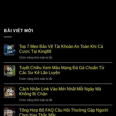
BÀI VIẾT MỚI
Top 7 Mẹo Bảo Vệ Tài Khoản An Toàn Khi Cá
05
Cược Tại King88
Th5
ở
Chức năng bình luận bị tắt
Top
7
Tuyệt Chiêu Xem Màu Mạng Đá Gà Chuẩn Từ
05
Mẹo
Các Sư Kê Lão Luyện
Th5
Bảo
ở
Chức năng bình luận bị tắt
Vệ
Tuyệt
Tài
Chiêu
Khoản
Cách Nhận Link Vào Mới Nhất Mỗi Ngày Mà
03
Xem
An
Không Bị Chặn
Th5
Màu
Toàn
ở
Chức năng bình luận bị tắt
Mạng
Khi
Cách
Đá
Cá
Nhận
Gà
Tổng Hợp Bộ FAQ Câu Hỏi Thường Gặp Người
Cược
03
Link
Chuẩn
Chơi Hay Thắc Mắc
Tại
Th5