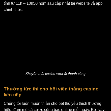
tính từ 11h – 10h50 hôm sau cập nhật tại website và app
chính thức.
Khuyến mãi casino vượt ải thành công
Thưởng tức thì cho hội viên thắng casino
liên tiếp
Chúng tôi luôn muốn tri ân cho bet thủ yêu thích thương
hiệu, đam mê cá cược sòng bạc online mỗi ngày. Bởi vậy