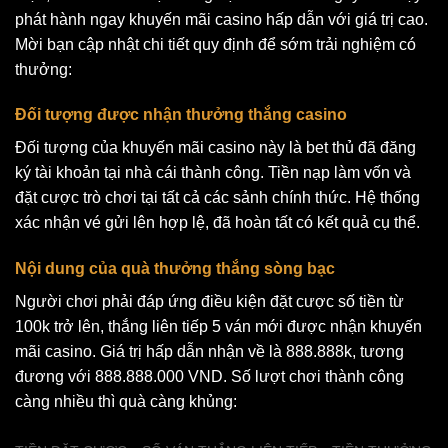
phát hành ngay khuyến mãi casino hấp dẫn với giá trị cao.
Mời bạn cập nhật chi tiết quy định để sớm trải nghiệm có
thưởng:
Đối tượng được nhận thưởng thắng casino
Đối tượng của khuyến mãi casino này là bet thủ đã đăng
ký tài khoản tại nhà cái thành công. Tiền nạp làm vốn và
đặt cược trò chơi tại tất cả các sảnh chính thức. Hệ thống
xác nhận vé gửi lên hợp lệ, đã hoàn tất có kết quả cụ thể.
Nội dung của quà thưởng thắng sòng bạc
Người chơi phải đáp ứng điều kiện đặt cược số tiền từ
100k trở lên, thắng liên tiếp 5 ván mới được nhận khuyến
mãi casino. Giá trị hấp dẫn nhận về là 888.888k, tương
đương với 888.888.000 VND. Số lượt chơi thành công
càng nhiều thì quà càng khủng: