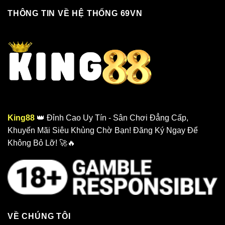
Dân
Chơi
THÔNG TIN VỀ HỆ THỐNG 69VN
Xổ
Số
Tại
King88
King88
👑 Đỉnh Cao Uy Tín - Sân Chơi Đẳng Cấp,
Khuyến Mãi Siêu Khủng Chờ Bạn! Đăng Ký Ngay Để
Không Bỏ Lỡ! 🚀🔥
VỀ CHÚNG TÔI