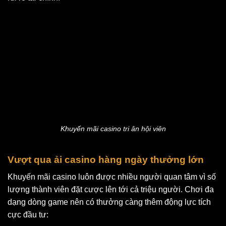
Khuyến mãi casino tri ân hội viên
Vượt qua ải casino hàng ngày thưởng lớn
Khuyến mãi casino luôn được nhiều người quan tâm vì số
lượng thành viên đặt cược lên tới cả triệu người. Chơi đa
dạng dòng game nên có thưởng càng thêm động lực tích
cực đầu tư: