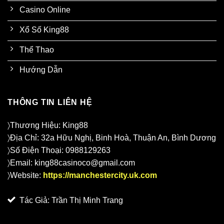
Casino Online
Xổ Số King88
Thể Thao
Hướng Dẫn
THÔNG TIN LIÊN HỆ
〉Thương Hiệu: King88
〉Địa Chỉ: 32a Hữu Nghị, Binh Hoà, Thuận An, Bình Dương
〉Số Điện Thoại: 0988129263
〉Email: king88casinoco@gmail.com
〉Website:
https://manchestercity.uk.com
Tác Giả: Trần Thị Minh Trang