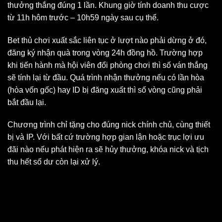
thưởng thắng đúng 1 lần. Khung giờ tính doanh thu cược
từ 11h hôm trước – 10h59 ngày sau cụ thể.
Bet thủ chơi xuất sắc liên tục ở lượt nào phải dừng ở đó,
đăng ký nhận quà trong vòng 24h đồng hồ. Trường hợp
khi tiến hành mà hội viên đổi phòng chơi thì số ván thắng
sẽ tính lại từ đầu. Quá trình nhận thưởng nếu có lần hòa
(hòa vốn gốc) hay ID bị đăng xuất thì số vòng cũng phải
bắt đầu lại.
Chương trình chỉ tặng cho đúng nick chính chủ, cùng thiết
bị và IP. Với bất cứ trường hợp gian lận hoặc trục lợi ưu
đãi nào nếu phát hiện ra sẽ hủy thưởng, khóa nick và tịch
thu hết số dư còn lại xử lý.