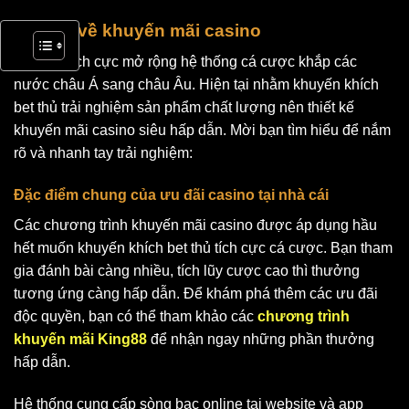
Đôi nét về khuyến mãi casino
Nhà cái tích cực mở rộng hệ thống cá cược khắp các
nước châu Á sang châu Âu. Hiện tại nhằm khuyến khích
bet thủ trải nghiệm sản phẩm chất lượng nên thiết kế
khuyến mãi casino siêu hấp dẫn. Mời bạn tìm hiểu để nắm
rõ và nhanh tay trải nghiệm:
Đặc điểm chung của ưu đãi casino tại nhà cái
Các chương trình khuyến mãi casino được áp dụng hầu
hết muốn khuyến khích bet thủ tích cực cá cược. Bạn tham
gia đánh bài càng nhiều, tích lũy cược cao thì thưởng
tương ứng càng hấp dẫn. Để khám phá thêm các ưu đãi
độc quyền, bạn có thể tham khảo các
chương trình
khuyến mãi King88
để nhận ngay những phần thưởng
hấp dẫn.
Hệ thống cung cấp sòng bạc online tại website và app