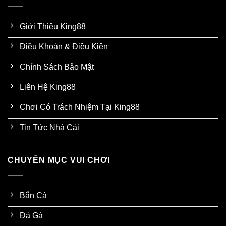
Giới Thiệu King88
Điều Khoản & Điều Kiện
Chính Sách Bảo Mật
Liên Hệ King88
Chơi Có Trách Nhiệm Tại King88
Tin Tức Nhà Cái
CHUYÊN MỤC VUI CHƠI
Bắn Cá
Đá Gà