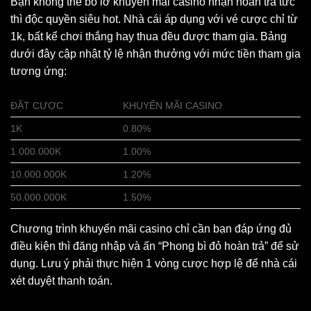
Bạn không thể bỏ lỡ khuyến mãi casino nhận hoàn trả tức
thì độc quyền siêu hot. Nhà cái áp dụng với vé cược chỉ từ
1k, bất kể chơi thắng hay thua đều được tham gia. Bảng
dưới đây cập nhật tỷ lệ nhận thưởng với mức tiền tham gia
tương ứng:
ĐẶT CƯỢC
KHUYẾN MÃI CASINO
1K
0.80%
1.000.000K
1.00%
10.000.000K
1.20%
50.000.000K
1.50%
Chương trình khuyến mãi casino chỉ cần bạn đáp ứng đủ
điều kiện thì đăng nhập và ấn “Phong bì đỏ hoàn trả” để sử
dụng. Lưu ý phải thực hiện 1 vòng cược hợp lệ để nhà cái
xét duyệt thanh toán.